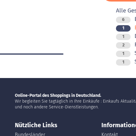
Alle Ge
B
6
1
D
1
F
2
S
1
1
Online-Portal des Shoppings in Deutschland.
Wir begleiten Sie tagtäglich in Ihre Einkäufe : Einkaufs Aktuali
und noch andere Service-Dienstleistungen.
Nützliche Links
Information
Bundesländer
Kontakt