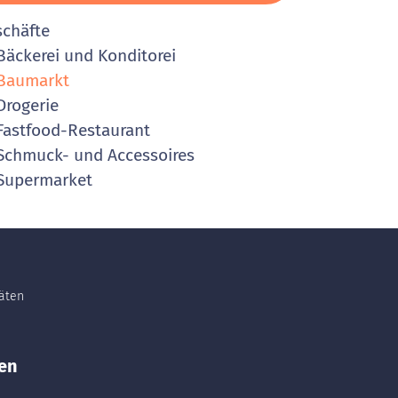
schäfte
äckerei und Konditorei
Baumarkt
rogerie
astfood-Restaurant
chmuck- und Accessoires
Supermarket
täten
en