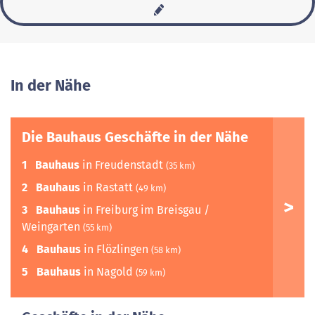
In der Nähe
Die Bauhaus Geschäfte in der Nähe
1
Bauhaus
in Freudenstadt
(35 km)
2
Bauhaus
in Rastatt
(49 km)
3
Bauhaus
in Freiburg im Breisgau /
Weingarten
(55 km)
4
Bauhaus
in Flözlingen
(58 km)
5
Bauhaus
in Nagold
(59 km)