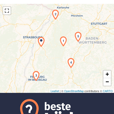
2
5
1
Laden der Karte...
4
+
3
−
Leaflet
| ©
OpenStreetMap
contributors ©
CARTO