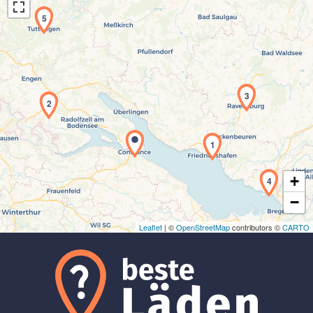
5
3
2
Laden der Karte...
1
+
4
−
Leaflet
| ©
OpenStreetMap
contributors ©
CARTO