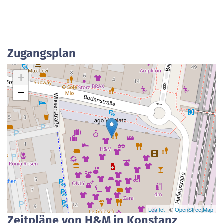
Zugangsplan
+
−
Leaflet
| ©
OpenStreetMap
Zeitpläne von H&M in Konstanz