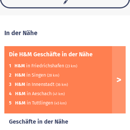
In der Nähe
Die H&M Geschäfte in der Nähe
1
H&M
in Friedrichshafen
(23 km)
2
H&M
in Singen
(28 km)
3
H&M
in Innenstadt
(36 km)
4
H&M
in Aeschach
(41 km)
5
H&M
in Tuttlingen
(45 km)
Geschäfte in der Nähe