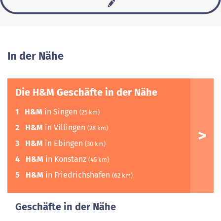
In der Nähe
Die H&M Geschäfte in der Nähe
1
H&M
in Singen
(25 km)
2
H&M
in Villingen
(28 km)
3
H&M
in Ebingen
(30 km)
4
H&M
in Konstanz
(45 km)
5
H&M
in Friedrichshafen
(62 km)
Geschäfte in der Nähe