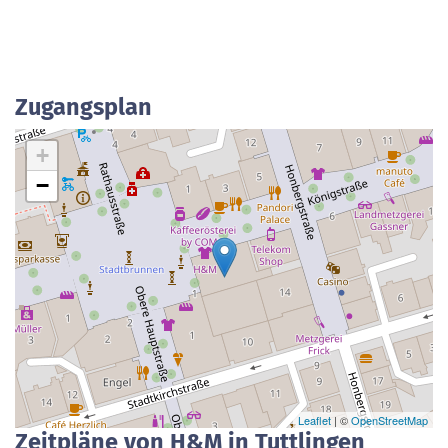
Zugangsplan
+
−
Leaflet
| ©
OpenStreetMap
Zeitpläne von H&M in Tuttlingen