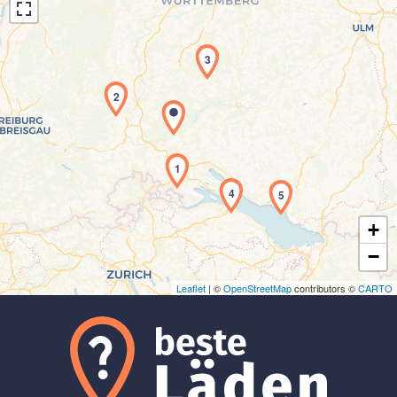
3
2
Laden der Karte...
1
4
5
+
−
Leaflet
| ©
OpenStreetMap
contributors ©
CARTO