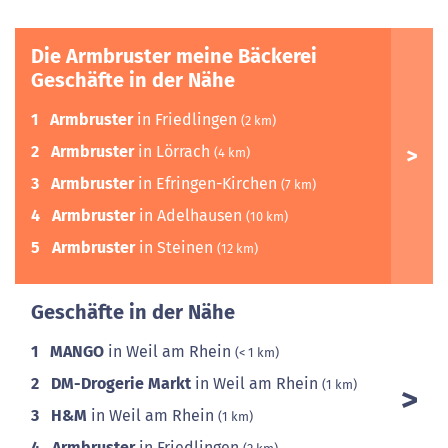
Die Armbruster meine Bäckerei
Geschäfte in der Nähe
1
Armbruster
in Friedlingen
(2 km)
2
Armbruster
in Lörrach
(4 km)
3
Armbruster
in Efringen-Kirchen
(7 km)
4
Armbruster
in Adelhausen
(10 km)
5
Armbruster
in Steinen
(12 km)
Geschäfte in der Nähe
1
MANGO
in Weil am Rhein
(< 1 km)
2
DM-Drogerie Markt
in Weil am Rhein
(1 km)
3
H&M
in Weil am Rhein
(1 km)
4
Armbruster
in Friedlingen