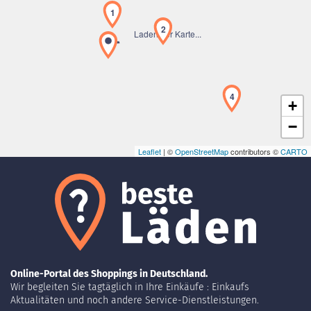
1
2
Laden der Karte...
4
+
−
Leaflet
| ©
OpenStreetMap
contributors ©
CARTO
Online-Portal des Shoppings in Deutschland.
Wir begleiten Sie tagtäglich in Ihre Einkäufe : Einkaufs
Aktualitäten und noch andere Service-Dienstleistungen.