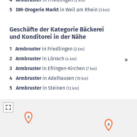
(2 km)
5
DM-Drogerie Markt
in Weil am Rhein
(3 km)
Geschäfte der Kategorie Bäckerei
und Konditorei in der Nähe
1
Armbruster
in Friedlingen
(2 km)
2
Armbruster
in Lörrach
(4 km)
3
Armbruster
in Efringen-Kirchen
(7 km)
4
Armbruster
in Adelhausen
(10 km)
5
Armbruster
in Steinen
(12 km)
3
5