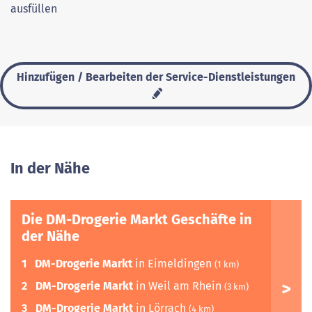
ausfüllen
Hinzufügen / Bearbeiten der Service-Dienstleistungen
In der Nähe
Die DM-Drogerie Markt Geschäfte in
der Nähe
1
DM-Drogerie Markt
in Eimeldingen
(1 km)
2
DM-Drogerie Markt
in Weil am Rhein
(3 km)
3
DM-Drogerie Markt
in Lörrach
(4 km)