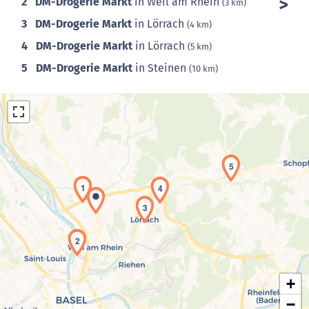
2
DM-Drogerie Markt
in Weil am Rhein
(3 km)
3
DM-Drogerie Markt
in Lörrach
(4 km)
4
DM-Drogerie Markt
in Lörrach
(5 km)
5
DM-Drogerie Markt
in Steinen
(10 km)
5
1
4
3
Laden der Karte...
2
+
−