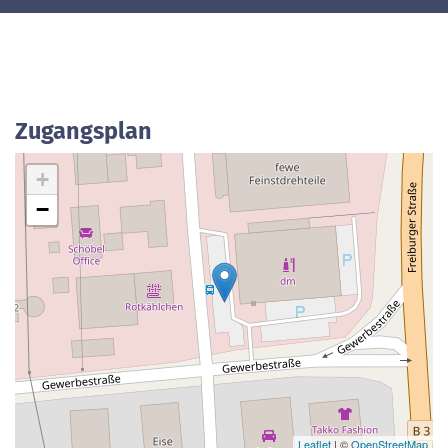
Zugangsplan
+
−
Leaflet
| ©
OpenStreetMap