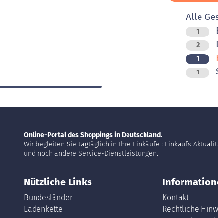
Alle Ge
1
D
2
F
1
1
Online-Portal des Shoppings in Deutschland.
Wir begleiten Sie tagtäglich in Ihre Einkäufe : Einkaufs Aktuali
und noch andere Service-Dienstleistungen.
Nützliche Links
Information
Bundesländer
Kontakt
Ladenkette
Rechtliche Hinw