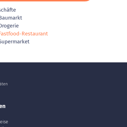
schäfte
Baumarkt
rogerie
astfood-Restaurant
Supermarket
täten
en
eise