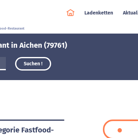
Ladenketten
Aktual
food-Restaurant
nt in Aichen (79761)
Suchen !
egorie Fastfood-