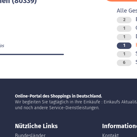
hen (80339)
Alle Ge
B
2
1
D
1
K
1
os
S
1
6
Online-Portal des Shoppings in Deutschland.
Wir begleiten Sie tagtäglich in Ihre Einkäufe : Einkaufs Aktuali
und noch andere Service-Dienstleistungen.
Nützliche Links
Information
Bundesländer
Kontakt