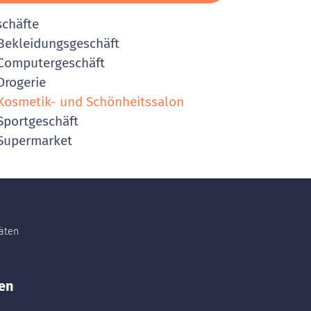
schäfte
ekleidungsgeschäft
Computergeschäft
rogerie
osmetik- und Schönheitssalon
portgeschäft
Supermarket
täten
en