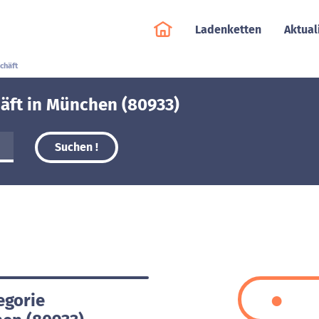
Ladenketten
Aktual
chäft
äft in München (80933)
Suchen !
egorie