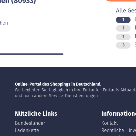
en (80933)
Alle Ge
B
1
chen
D
1
F
1
3
Online-Portal des Shoppings in Deutschland.
Wir begleiten Sie tagtäglich in Ihre Einkäufe : Einkaufs Aktuali
und noch andere Service-Dienstleistungen.
Nützliche Links
Information
Bundesländer
Kontakt
Ladenkette
Rechtliche Hinw