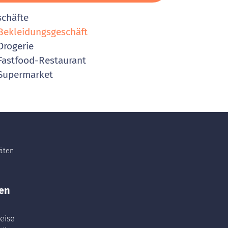
schäfte
ekleidungsgeschäft
rogerie
astfood-Restaurant
Supermarket
täten
en
eise