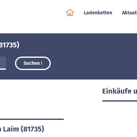
Ladenketten
Aktual
81735)
Suchen !
Einkäufe 
m Laim (81735)