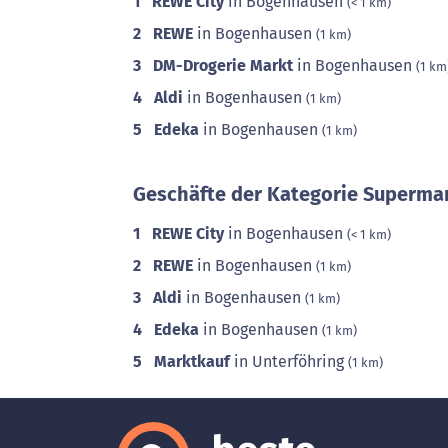
1
REWE City
in Bogenhausen
(< 1 km)
2
REWE
in Bogenhausen
(1 km)
3
DM-Drogerie Markt
in Bogenhausen
(1 km
4
Aldi
in Bogenhausen
(1 km)
5
Edeka
in Bogenhausen
(1 km)
Geschäfte der Kategorie Supermar
1
REWE City
in Bogenhausen
(< 1 km)
2
REWE
in Bogenhausen
(1 km)
3
Aldi
in Bogenhausen
(1 km)
4
Edeka
in Bogenhausen
(1 km)
5
Marktkauf
in Unterföhring
(1 km)