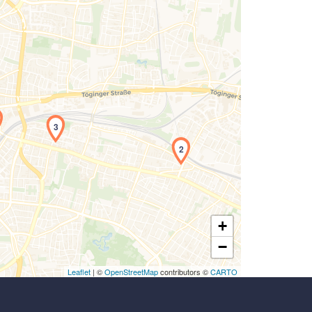
Laden der Karte...
3
2
+
−
Leaflet
| ©
OpenStreetMap
contributors ©
CARTO