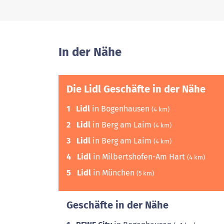
In der Nähe
Die Lidl Geschäfte in der Nähe
1
Lidl
in Bogenhausen
(4 km)
2
Lidl
in Berg am Laim
(4 km)
3
Lidl
in Berg am Laim
(4 km)
4
Lidl
in Milbertshofen-Am Hart
(4 km)
5
Lidl
in München
(5 km)
Geschäfte in der Nähe