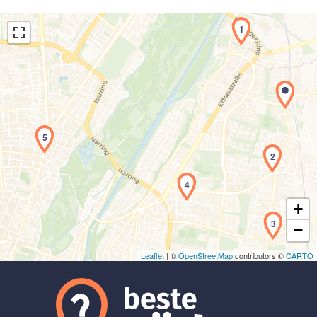
1
Laden der Karte...
5
2
4
+
3
−
Leaflet
| ©
OpenStreetMap
contributors ©
CARTO