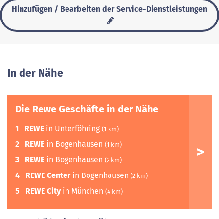
Hinzufügen / Bearbeiten der Service-Dienstleistungen
In der Nähe
Die Rewe Geschäfte in der Nähe
1
REWE
in Unterföhring
(1 km)
2
REWE
in Bogenhausen
(1 km)
3
REWE
in Bogenhausen
(2 km)
4
REWE Center
in Bogenhausen
(2 km)
5
REWE City
in München
(4 km)