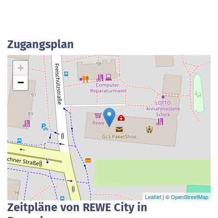
Zugangsplan
+
−
Leaflet
| ©
OpenStreetMap
Zeitpläne von REWE City in