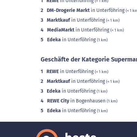
1
REWE
in Unterföhring
(< 1 km)
2
DM-Drogerie Markt
in Unterföhring
(< 1 k
3
Marktkauf
in Unterföhring
(< 1 km)
4
MediaMarkt
in Unterföhring
(< 1 km)
5
Edeka
in Unterföhring
(1 km)
Geschäfte der Kategorie Supermar
1
REWE
in Unterföhring
(< 1 km)
2
Marktkauf
in Unterföhring
(< 1 km)
3
Edeka
in Unterföhring
(1 km)
4
REWE City
in Bogenhausen
(1 km)
5
Edeka
in Unterföhring
(1 km)