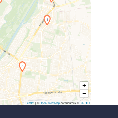
Laden der Karte...
1
5
+
−
Leaflet
| ©
OpenStreetMap
contributors ©
CARTO