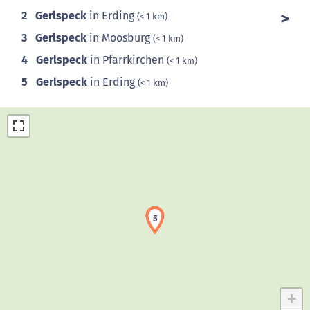
2
Gerlspeck
in Erding
(< 1 km)
3
Gerlspeck
in Moosburg
(< 1 km)
4
Gerlspeck
in Pfarrkirchen
(< 1 km)
5
Gerlspeck
in Erding
(< 1 km)
1
2
3
4
5
Laden der Karte...
+