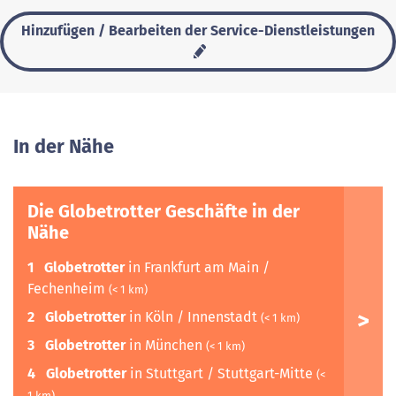
Hinzufügen / Bearbeiten der Service-Dienstleistungen
In der Nähe
Die Globetrotter Geschäfte in der
Nähe
1
Globetrotter
in Frankfurt am Main /
Fechenheim
(< 1 km)
2
Globetrotter
in Köln / Innenstadt
(< 1 km)
3
Globetrotter
in München
(< 1 km)
4
Globetrotter
in Stuttgart / Stuttgart-Mitte
(<
1 km)