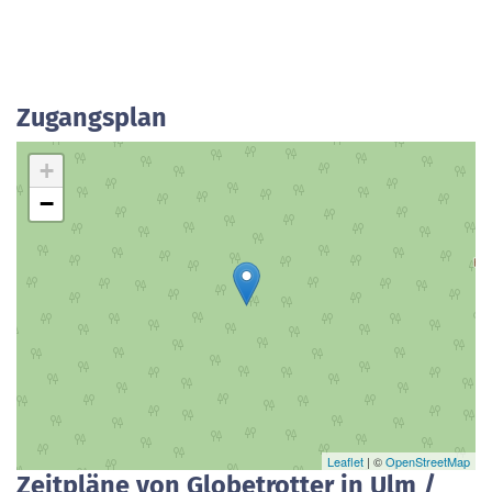
Zugangsplan
+
−
Leaflet
| ©
OpenStreetMap
Zeitpläne von Globetrotter in Ulm /