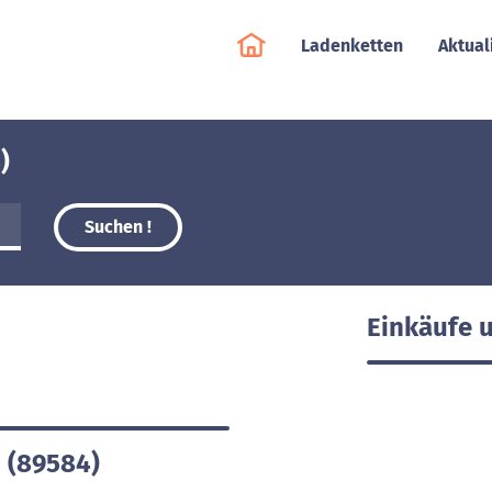
Ladenketten
Aktual
)
Suchen !
Einkäufe 
n (89584)