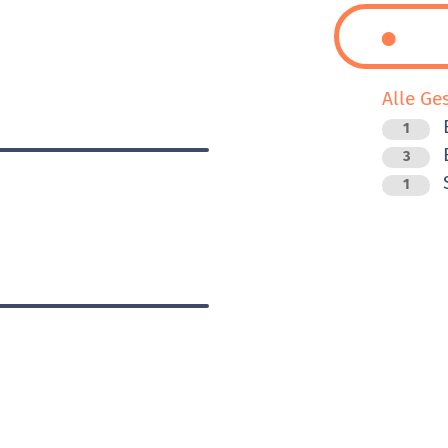
Alle Ge
1
B
3
1