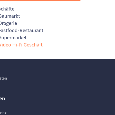
schäfte
Baumarkt
rogerie
astfood-Restaurant
Supermarket
ideo Hi-Fi Geschäft
täten
en
eise