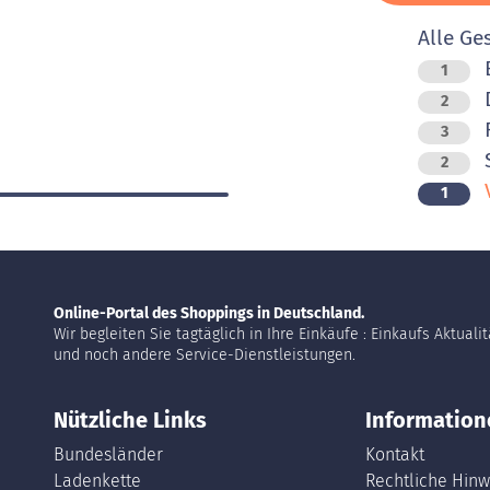
Alle Ge
1
D
2
F
3
2
V
1
Online-Portal des Shoppings in Deutschland.
Wir begleiten Sie tagtäglich in Ihre Einkäufe : Einkaufs Aktuali
und noch andere Service-Dienstleistungen.
Nützliche Links
Information
Bundesländer
Kontakt
Ladenkette
Rechtliche Hinw