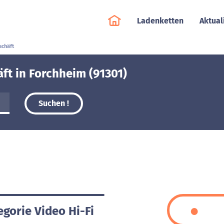
Ladenketten
Aktual
schäft
äft in Forchheim (91301)
Suchen !
egorie Video Hi-Fi