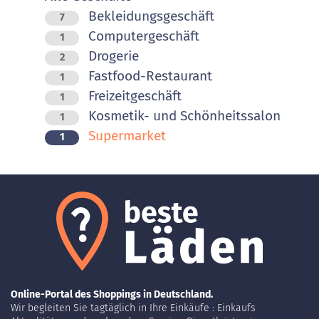
Bekleidungsgeschäft
7
Computergeschäft
1
Drogerie
2
Fastfood-Restaurant
1
Freizeitgeschäft
1
Kosmetik- und Schönheitssalon
1
Supermarket
1
Online-Portal des Shoppings in Deutschland.
Wir begleiten Sie tagtäglich in Ihre Einkäufe : Einkaufs