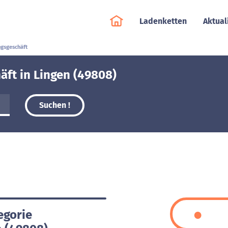
Ladenketten
Aktual
gsgeschäft
äft in Lingen (49808)
Suchen !
egorie