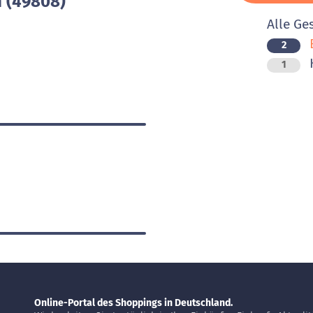
n (49808)
Alle Ge
B
2
K
1
Online-Portal des Shoppings in Deutschland.