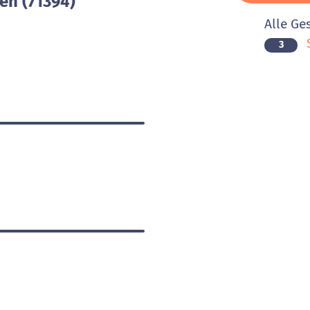
n (71394)
Alle Ge
3