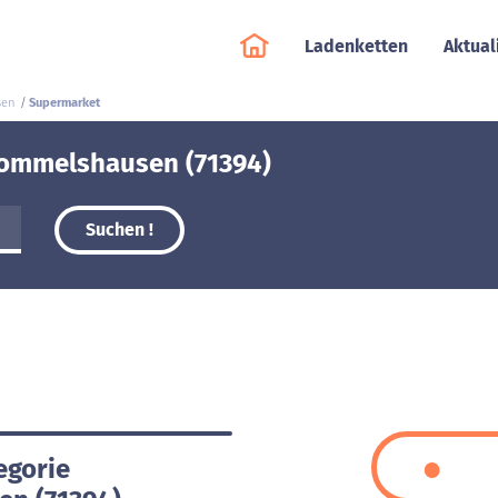
Ladenketten
Aktual
sen
Supermarket
Rommelshausen (71394)
Suchen !
egorie