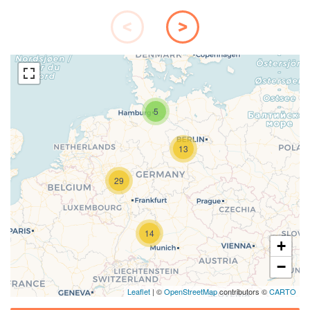
5
13
Laden der Karte...
29
14
+
−
Leaflet
| ©
OpenStreetMap
contributors ©
CARTO